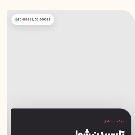
35.689718, 50.966082
موقعیت دقیق