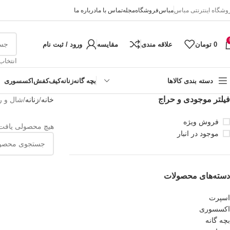
وشگاه اینترنتی مباس
مباس
فروشگاه
مجله
تماس با ما
درباره ما
0
تومان
علاقه مندی
مقایسه
ورود / ثبت نام
انتخاب
دسته بندی کالاها
بچه گانه
زنانه
کیف
کفش
اکسسوری
فیلتر موجودی و حراج
خانه
زنانه
شال و 
فروش ویژه
هیچ محصولی یافت
موجود در انبار
دسته‌های محصولات
اسپرت
اکسسوری
بچه گانه