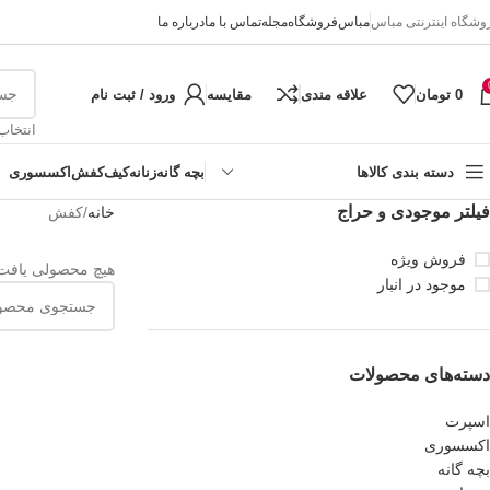
وشگاه اینترنتی مباس
مباس
فروشگاه
مجله
تماس با ما
درباره ما
0
تومان
علاقه مندی
مقایسه
ورود / ثبت نام
انتخاب
دسته بندی کالاها
بچه گانه
زنانه
کیف
کفش
اکسسوری
فیلتر موجودی و حراج
خانه
کفش
فروش ویژه
هیچ محصولی یافت
موجود در انبار
دسته‌های محصولات
اسپرت
اکسسوری
بچه گانه