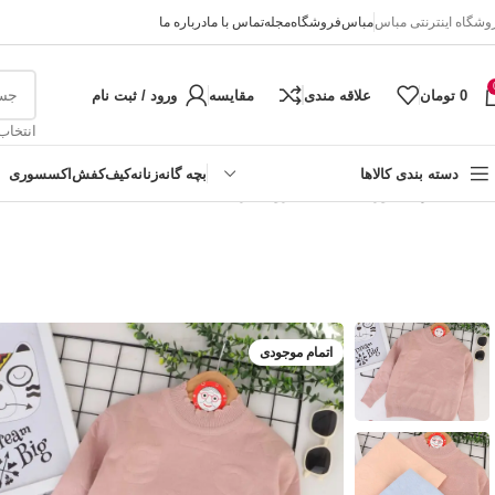
وشگاه اینترنتی مباس
مباس
فروشگاه
مجله
تماس با ما
درباره ما
0
تومان
علاقه مندی
مقایسه
ورود / ثبت نام
انتخاب
دسته بندی کالاها
بچه گانه
زنانه
کیف
کفش
اکسسوری
خانه
دخترانه
بلوز بافت مدل حروف برجسته
دخترانه
پسرانه
نوزادی
اتمام موجودی