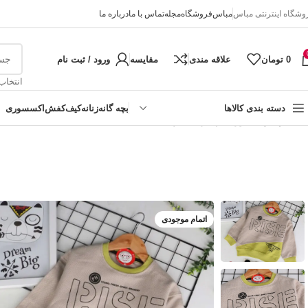
وشگاه اینترنتی مباس
مباس
فروشگاه
مجله
تماس با ما
درباره ما
0
تومان
علاقه مندی
مقایسه
ورود / ثبت نام
انتخاب
دسته بندی کالاها
بچه گانه
زنانه
کیف
کفش
اکسسوری
خانه
پسرانه
بلوز تک پسرانه چاپ IRISIE
دخترانه
پسرانه
نوزادی
اتمام موجودی