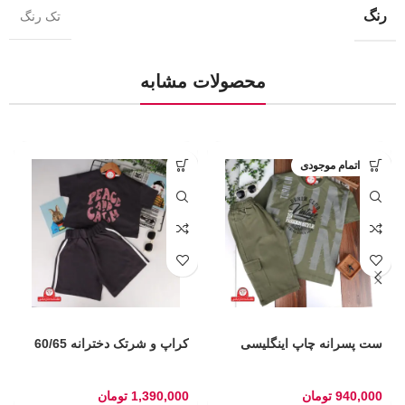
رنگ
تک رنگ
محصولات مشابه
اتمام موجودی
ست پسرانه چاپ اینگلیسی
کراپ و شرتک دخترانه 60/65
940,000
تومان
1,390,000
تومان