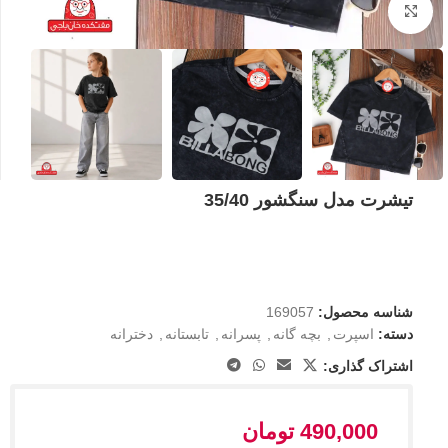
بزرگنمایی تصویر
تیشرت مدل سنگشور 35/40
شناسه محصول:
169057
دسته:
اسپرت
,
بچه گانه
,
پسرانه
,
تابستانه
,
دخترانه
اشتراک گذاری:
490,000
تومان