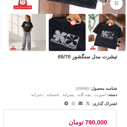
بزرگنمایی تصویر
تیشرت مدل سنگشور 65/70
شناسه محصول:
169060
دسته:
اسپرت
,
بچه گانه
,
پسرانه
,
تابستانه
,
دخترانه
اشتراک گذاری:
790,000
تومان