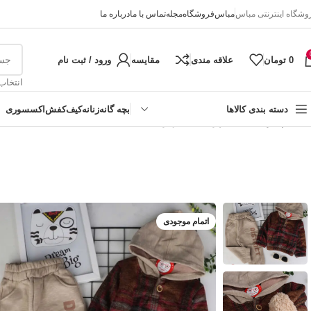
وشگاه اینترنتی مباس
مباس
فروشگاه
مجله
تماس با ما
درباره ما
0
تومان
علاقه مندی
مقایسه
ورود / ثبت نام
انتخاب
دسته بندی کالاها
بچه گانه
زنانه
کیف
کفش
اکسسوری
خانه
پسرانه
ست اسپرت مدل چهارخانه
دخترانه
پسرانه
نوزادی
اتمام موجودی