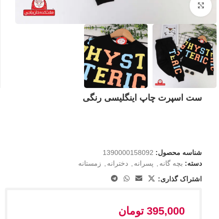
بزرگنمایی تصویر
ست اسپرت چاپ اینگلیسی رنگی
شناسه محصول:
1390000158092
دسته:
بچه گانه
,
پسرانه
,
دخترانه
,
زمستانه
اشتراک گذاری:
395,000
تومان