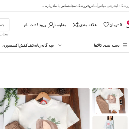
وشگاه اینترنتی مباس
مباس
فروشگاه
مجله
تماس با ما
درباره ما
0
تومان
علاقه مندی
مقایسه
ورود / ثبت نام
انتخاب
دسته بندی کالاها
بچه گانه
زنانه
کیف
کفش
اکسسوری
خانه
تابستانه
ست اسپرت چاپ فیل
دخترانه
پسرانه
نوزادی