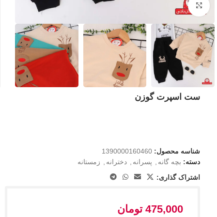
بزرگنمایی تصویر
ست اسپرت گوزن
شناسه محصول:
1390000160460
دسته:
بچه گانه
,
پسرانه
,
دخترانه
,
زمستانه
اشتراک گذاری:
475,000
تومان