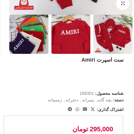
بزرگنمایی تصویر
ست اسپرت Amiri
شناسه محصول:
168301
دسته:
بچه گانه
,
پسرانه
,
دخترانه
,
زمستانه
اشتراک گذاری:
295,000
تومان