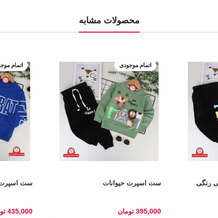
محصولات مشابه
اتمام موجودی
اتمام موج
ی رنگی
ست اسپرت حیوانات
ست اسپرت srat
395,000
تومان
435,000
تو