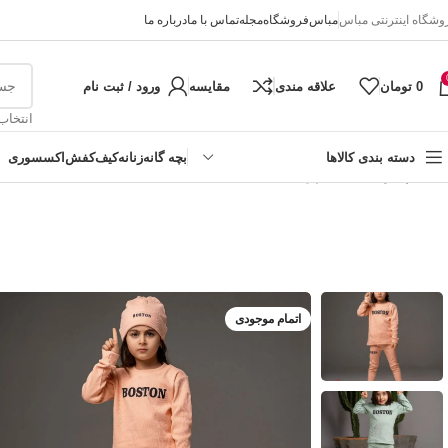
وشگاه اینترنتی مباس
مباس
فروشگاه
مجله
تماس با ما
درباره ما
0
تومان
علاقه مندی
مقایسه
ورود / ثبت نام
انتخاب
دسته بندی کالاها
بچه گانه
زنانه
کیف
کفش
اکسسوری
خانه
پسرانه
ست اسپرت Boston
دخترانه
پسرانه
نوزادی
اتمام موجودی