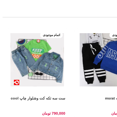
ودی
اتمام موجودی
m
ست سه تکه کت وشلوار چاپ cool
مان
790,000
تومان