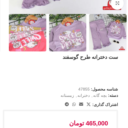
بزرگنمایی تصویر
ست دخترانه طرح گوسفند
شناسه محصول:
47855
دسته:
بچه گانه
,
دخترانه
,
زمستانه
اشتراک گذاری:
465,000
تومان