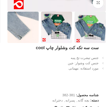
بزرگنمایی تصویر
ست سه تکه کت وشلوار چاپ cool
جنس تیشرت:نخ پنبه
جنس کت وشوار: جین
مورد استفاده :مهمانی
شناسه محصول:
381-382
دسته:
بچه گانه
,
پسرانه
,
دخترانه