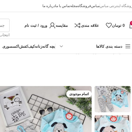
وشگاه اینترنتی مباس
مباس
فروشگاه
مجله
تماس با ما
درباره ما
0
تومان
علاقه مندی
مقایسه
ورود / ثبت نام
انتخاب
دسته بندی کالاها
بچه گانه
زنانه
کیف
کفش
اکسسوری
خانه
پسرانه
ست نوزادی گلدوزی سگ
دخترانه
پسرانه
نوزادی
اتمام موجودی