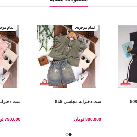
اتمام موجودی
اتمام موج
ست دخترانه مجلسی 5تا9
ست دخترانه م
890,000
تومان
790,000
تو