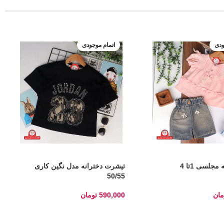
ودی
اتمام موجودی
جلسی 1تا 4
تیشرت دخترانه مدل نگین کاری
50/55
مان
590,000
تومان