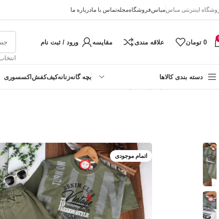
وشگاه اینترنتی مباس
مباس
فروشگاه
مجله
تماس با ما
درباره ما
0
تومان
علاقه مندی
مقایسه
ورود / ثبت نام
انتخاب
دسته بندی کالاها
بچه گانه
زنانه
کیف
کفش
اکسسوری
خانه
تابستانه
ست پسرانه چاپ اینگلیسی
دخترانه
پسرانه
نوزادی
اتمام موجودی