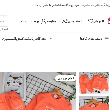
وشگاه اینترنتی مباس
مباس
فروشگاه
مجله
تماس با ما
درباره ما
0
تومان
علاقه مندی
مقایسه
ورود / ثبت نام
انتخاب
دسته بندی کالاها
بچه گانه
زنانه
کیف
کفش
اکسسوری
خانه
پسرانه
ست پسرانه چاپ پفکی
دخترانه
پسرانه
نوزادی
اتمام موجودی