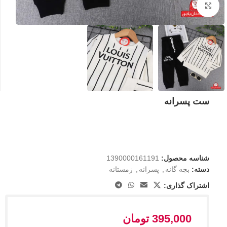
بزرگنمایی تصویر
ست پسرانه
شناسه محصول:
1390000161191
دسته:
بچه گانه
,
پسرانه
,
زمستانه
اشتراک گذاری:
395,000
تومان