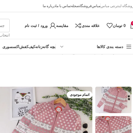
وشگاه اینترنتی مباس
مباس
فروشگاه
مجله
تماس با ما
درباره ما
0
تومان
علاقه مندی
مقایسه
ورود / ثبت نام
انتخاب
دسته بندی کالاها
بچه گانه
زنانه
کیف
کفش
اکسسوری
خانه
دخترانه
سویشرت بافت طرح ستاره
اتمام موجودی