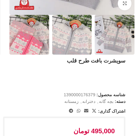
بزرگنمایی تصویر
سویشرت بافت طرح قلب
شناسه محصول:
1390000176379
دسته:
بچه گانه
,
دخترانه
,
زمستانه
اشتراک گذاری:
495,000
تومان