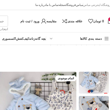
وشگاه اینترنتی مباس
مباس
فروشگاه
مجله
تماس با ما
درباره ما
0
تومان
علاقه مندی
مقایسه
ورود / ثبت نام
انتخاب
دسته بندی کالاها
بچه گانه
زنانه
کیف
کفش
اکسسوری
خانه
پسرانه
کاپشن دو تیکه خرس و قایق
دخترانه
پسرانه
نوزادی
اتمام موجودی