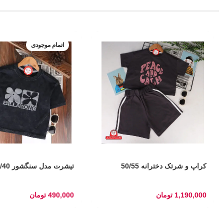
اتمام موجودی
کراپ و شرتک دخترانه 50/55
تیشرت مدل سنگشور 35/40
1,190,000
تومان
490,000
تومان