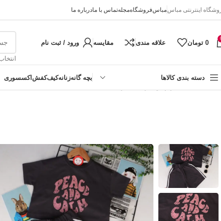
وشگاه اینترنتی مباس
مباس
فروشگاه
مجله
تماس با ما
درباره ما
0
تومان
علاقه مندی
مقایسه
ورود / ثبت نام
انتخاب
دسته بندی کالاها
بچه گانه
زنانه
کیف
کفش
اکسسوری
خانه
تابستانه
کراپ و شرتک دخترانه 60/65
دخترانه
پسرانه
نوزادی