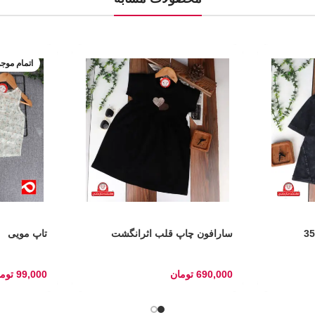
اتمام موج
سارافون چاپ قلب اثرانگشت
تاپ مویی
690,000
تومان
99,000
توم