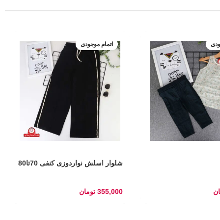
ودی
اتمام موجودی
شلوار اسلش نواردوزی کنفی 70تا80
ان
355,000
تومان