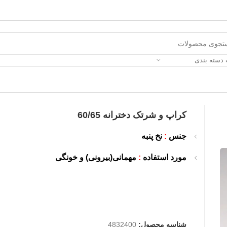
 دسته بندی
کراپ و شرتک دخترانه 60/65
جنس
:
نخ پنبه
مورد استفاده
:
مهمانی(بیرونی) و خونگی
شناسه محصول:
4832400