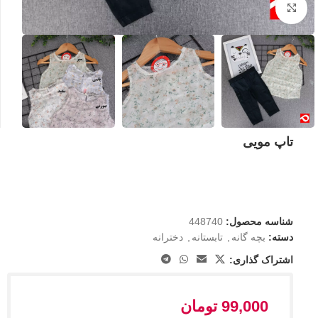
بزرگنمایی تصویر
تاپ مویی
شناسه محصول:
448740
دسته:
بچه گانه
,
تابستانه
,
دخترانه
اشتراک گذاری:
99,000
تومان